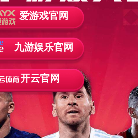
爱游戏官网
九游娱乐官网
开云官网